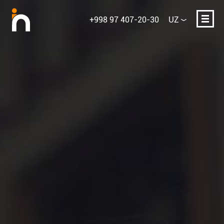
+998 97 407-20-30
UZ
Ismingiz
E-mail yoki telefon
Loyihaning qisqacha tavsifi