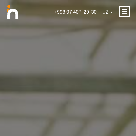
+998 97 407-20-30
UZ
Ismingiz
E-mail yoki telefon
Loyihaning qisqacha tavsifi