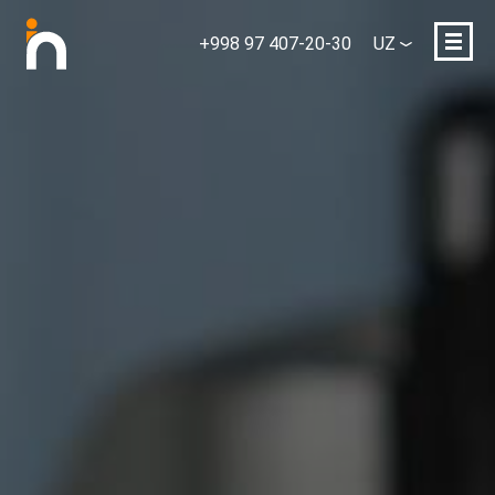
+998 97 407-20-30
UZ
Ismingiz
E-mail yoki telefon
Loyihaning qisqacha tavsifi