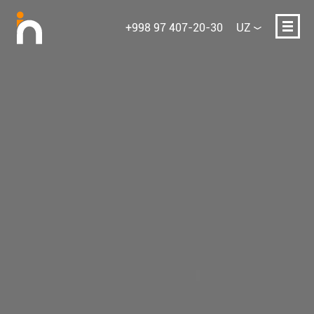
+998 97 407-20-30
UZ
Ismingiz
E-mail yoki telefon
Loyihaning qisqacha tavsifi