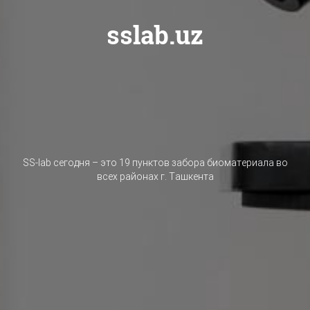
sslab.uz
SS-lab сегодня – это 19 пунктов забора биоматериала во
всех районах г. Ташкента