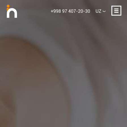
+998 97 407-20-30
UZ
Ismingiz
E-mail yoki telefon
Loyihaning qisqacha tavsifi