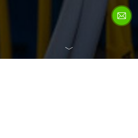
FortPro
2Компания занимается проектированием и
строительством сетей передачи данных