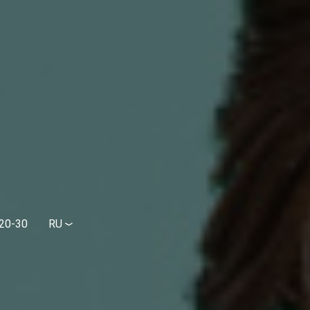
20-30
RU