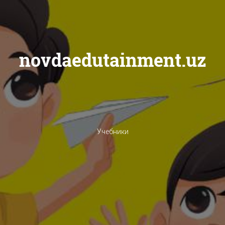
novdaedutainment.uz
Учебники