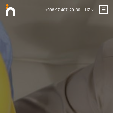
+998 97 407-20-30
UZ
Ismingiz
E-mail yoki telefon
Loyihaning qisqacha tavsifi